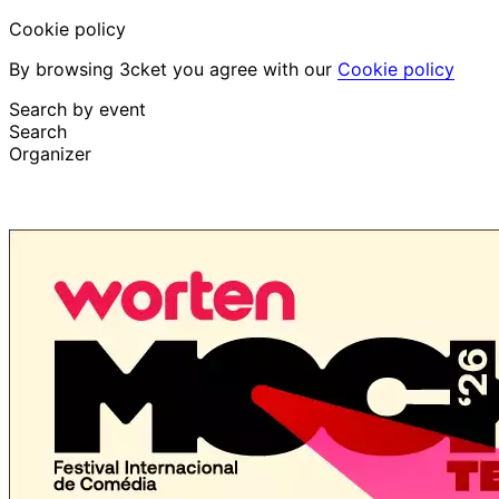
Cookie policy
By browsing 3cket you agree with our
Cookie policy
Search by event
Search
Organizer
Discover events
English
Attendee support
I lost my ticket
Login
Promote event