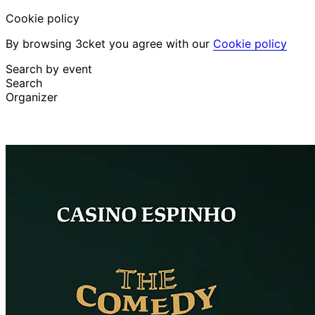
Cookie policy
By browsing 3cket you agree with our
Cookie policy
Search by event
Search
Organizer
Discover events
English
Attendee support
I lost my ticket
Login
Promote event