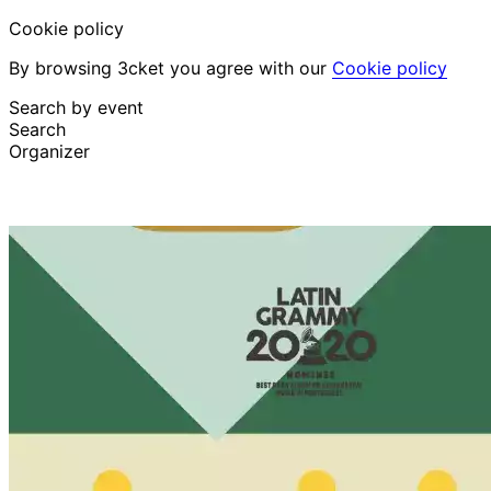
Cookie policy
By browsing 3cket you agree with our
Cookie policy
Search by event
Search
Organizer
Discover events
English
Attendee support
I lost my ticket
Login
Promote event