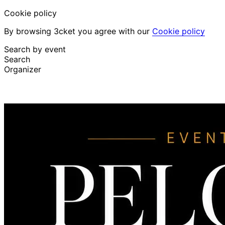
Cookie policy
By browsing 3cket you agree with our
Cookie policy
Search by event
Search
Organizer
Discover events
English
Attendee support
I lost my ticket
Login
Promote event