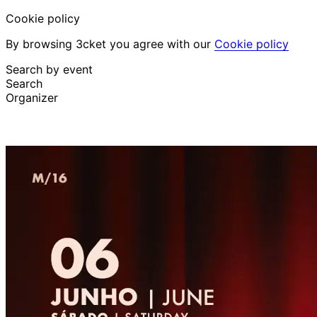
Cookie policy
By browsing 3cket you agree with our
Cookie policy
Search by event
Search
Organizer
Discover events
English
Attendee support
I lost my ticket
Login
Promote event