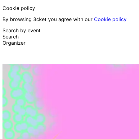
Cookie policy
By browsing 3cket you agree with our
Cookie policy
Search by event
Search
Organizer
Discover events
English
Attendee support
I lost my ticket
Login
Promote event