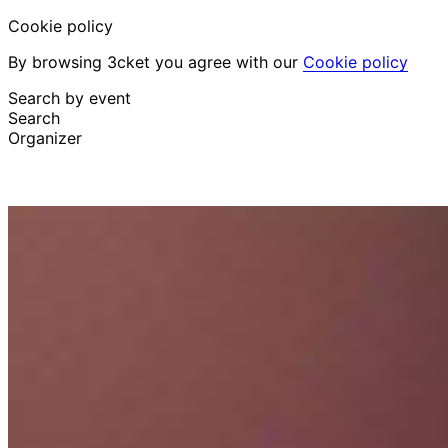
Cookie policy
By browsing 3cket you agree with our
Cookie policy
Search by event
Search
Organizer
Discover events
English
Attendee support
I lost my ticket
Login
Promote event