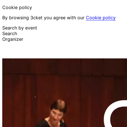
Cookie policy
By browsing 3cket you agree with our
Cookie policy
Search by event
Search
Organizer
Discover events
English
Attendee support
I lost my ticket
Login
Promote event