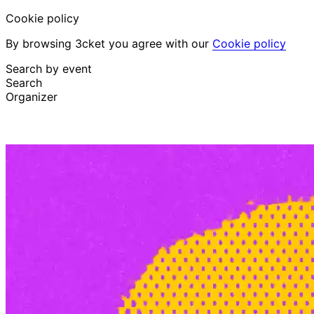
Cookie policy
By browsing 3cket you agree with our
Cookie policy
Search by event
Search
Organizer
Discover events
English
Attendee support
I lost my ticket
Login
Promote event