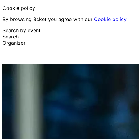
Cookie policy
By browsing 3cket you agree with our
Cookie policy
Search by event
Search
Organizer
Discover events
English
Attendee support
I lost my ticket
Login
Promote event