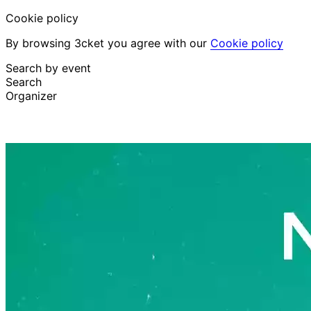
Cookie policy
By browsing 3cket you agree with our
Cookie policy
Search by event
Search
Organizer
Discover events
English
Attendee support
I lost my ticket
Login
Promote event