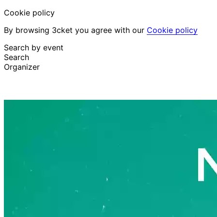
Cookie policy
By browsing 3cket you agree with our
Cookie policy
Search by event
Search
Organizer
Discover events
English
Attendee support
I lost my ticket
Login
Promote event