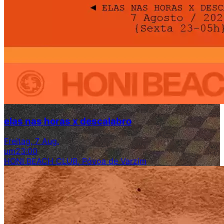
elas nas horas x descalabro
Freitag, 7 Aug.
um
23:00
HONI BEACH CLUB, Póvoa de Varzim