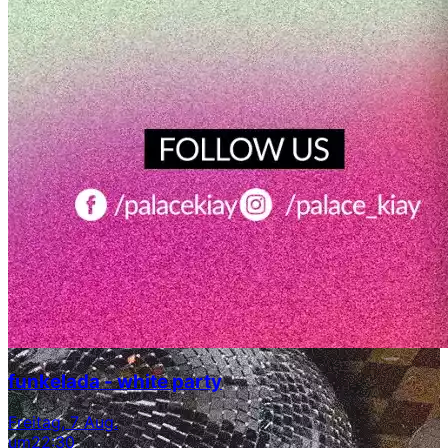
funkelada - white party
Freitag, 7 Aug.
um
22:30