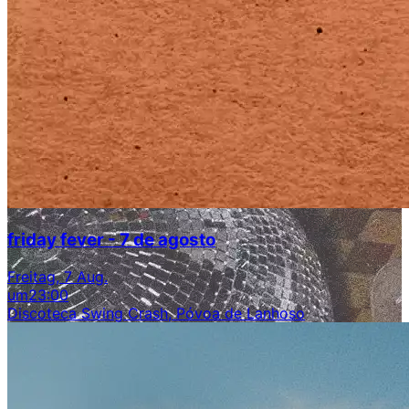
friday fever - 7 de agosto
Freitag, 7 Aug.
um
23:00
Discoteca Swing Crash, Póvoa de Lanhoso