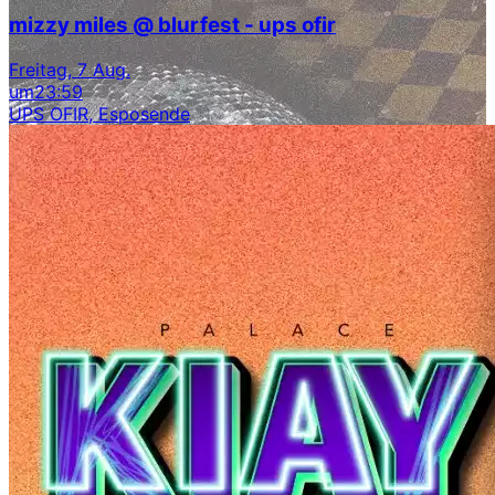
mizzy miles @ blurfest - ups ofir
Freitag, 7 Aug.
um
23:59
UPS OFIR, Esposende