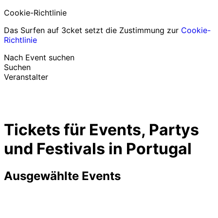
Cookie-Richtlinie
Das Surfen auf 3cket setzt die Zustimmung zur
Cookie-
Richtlinie
Nach Event suchen
Suchen
Veranstalter
Events entdecken
Deutsch
Tickets für Events, Partys
Hilfe für Teilnehmer
Ich habe mein Ticket verloren
und Festivals in Portugal
Login
Event bewerben
Ausgewählte Events