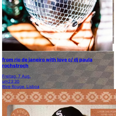
from rio de janeiro with love c/ dj paula
rochstroch
Freitag, 7 Aug.
um
23:30
Rive Rouge, Lisboa