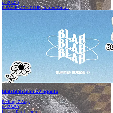
um
23:00
PISÃO BEACH CLUB, Torres Vedras
blah blah blah 07 agosto
Freitag, 7 Aug.
um
23:30
Lust in Rio, Lisboa