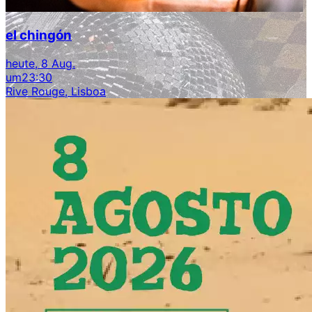
el chingón
heute, 8 Aug.
um
23:30
Rive Rouge, Lisboa