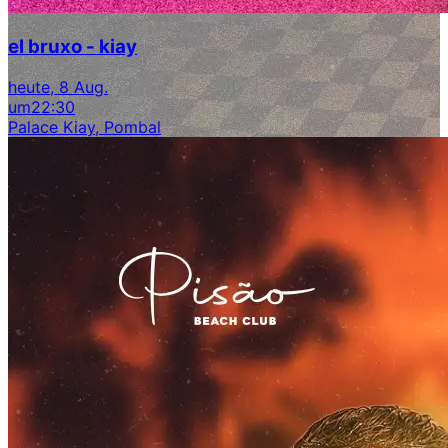
el bruxo - kiay
heute, 8 Aug.
um
22:30
Palace Kiay, Pombal