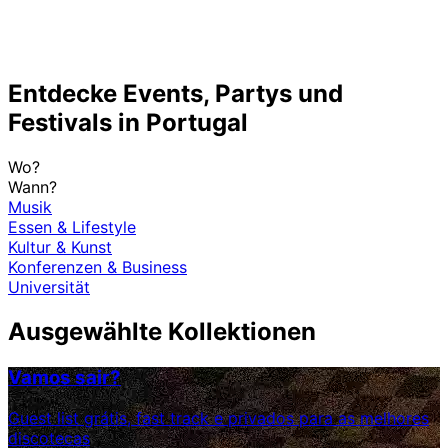
Entdecke Events, Partys und
Festivals in Portugal
Wo?
Wann?
Musik
Essen & Lifestyle
Kultur & Kunst
Konferenzen & Business
Universität
Ausgewählte Kollektionen
Vamos sair?
Guest list grátis, fast track e privados para as melhores
discotecas