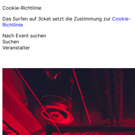
Cookie-Richtlinie
Das Surfen auf 3cket setzt die Zustimmung zur
Cookie-
Richtlinie
Nach Event suchen
Suchen
Veranstalter
Events entdecken
Deutsch
Hilfe für Teilnehmer
Ich habe mein Ticket verloren
Login
Event bewerben