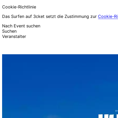
Cookie-Richtlinie
Das Surfen auf 3cket setzt die Zustimmung zur
Cookie-Ric
Nach Event suchen
Suchen
Veranstalter
Events entdecken
Deutsch
Hilfe für Teilnehmer
Ich habe mein Ticket verloren
Login
Event bewerben