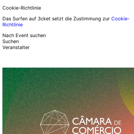
Cookie-Richtlinie
Das Surfen auf 3cket setzt die Zustimmung zur
Cookie-
Richtlinie
Nach Event suchen
Suchen
Veranstalter
Events entdecken
Deutsch
Hilfe für Teilnehmer
Ich habe mein Ticket verloren
Login
Event bewerben