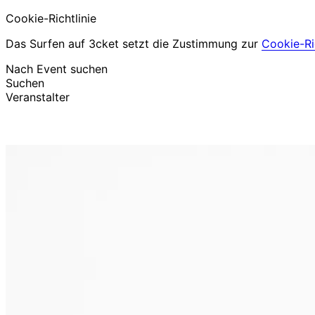
Cookie-Richtlinie
Das Surfen auf 3cket setzt die Zustimmung zur
Cookie-Ric
Nach Event suchen
Suchen
Veranstalter
Events entdecken
Deutsch
Hilfe für Teilnehmer
Ich habe mein Ticket verloren
Login
Event bewerben