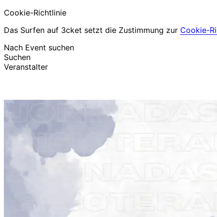
Cookie-Richtlinie
Das Surfen auf 3cket setzt die Zustimmung zur
Cookie-Ric
Nach Event suchen
Suchen
Veranstalter
Events entdecken
Deutsch
Hilfe für Teilnehmer
Ich habe mein Ticket verloren
Login
Event bewerben