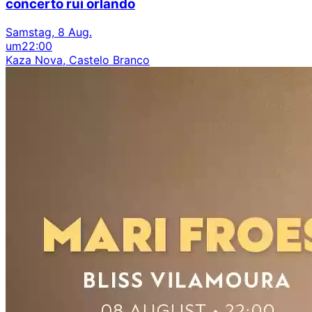
concerto rui orlando
Samstag, 8 Aug.
um
22:00
Kaza Nova, Castelo Branco