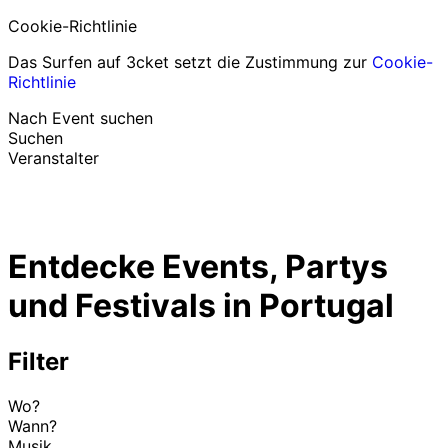
Cookie-Richtlinie
Das Surfen auf 3cket setzt die Zustimmung zur
Cookie-
Richtlinie
Nach Event suchen
Suchen
Veranstalter
Events entdecken
Deutsch
Entdecke Events, Partys
Hilfe für Teilnehmer
Ich habe mein Ticket verloren
und Festivals in Portugal
Login
Event bewerben
Filter
Wo?
Wann?
Musik