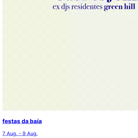
festas da baía
7 Aug. - 9 Aug.