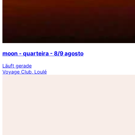
moon - quarteira - 8/9 agosto
Läuft gerade
Voyage Club, Loulé