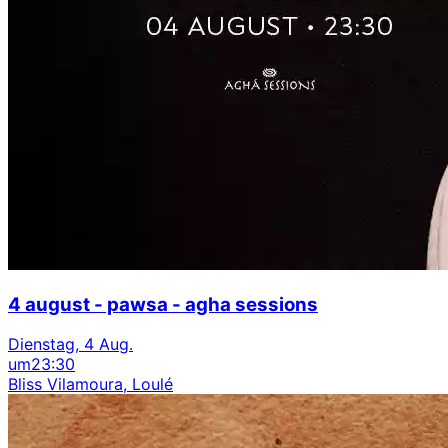
4 august - pawsa - agha sessions
Dienstag, 4 Aug.
um
23:30
Bliss Vilamoura, Loulé