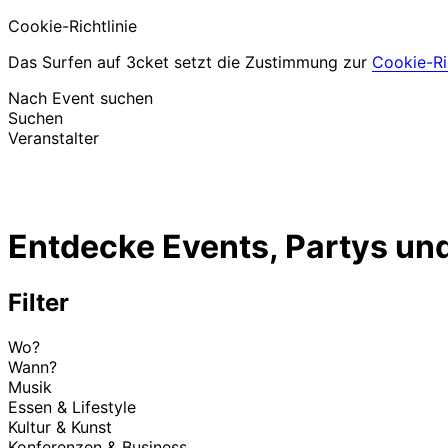
Cookie-Richtlinie
Das Surfen auf 3cket setzt die Zustimmung zur
Cookie-Ric
Nach Event suchen
Suchen
Veranstalter
Events entdecken
Deutsch
Entdecke Events, Partys und
Hilfe für Teilnehmer
Ich habe mein Ticket verloren
Login
Event bewerben
Filter
Wo?
Wann?
Musik
Essen & Lifestyle
Kultur & Kunst
Konferenzen & Business