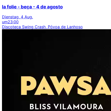
la folie - beça - 4 de agosto
Dienstag, 4 Aug.
um
23:00
Discoteca Swing Crash, Póvoa de Lanhoso