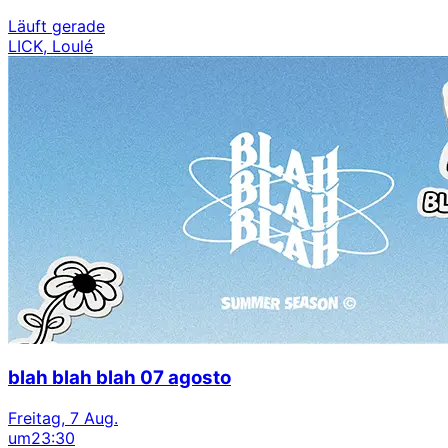
Läuft gerade
LICK, Loulé
blah blah blah 07 agosto
Freitag, 7 Aug.
um
23:30