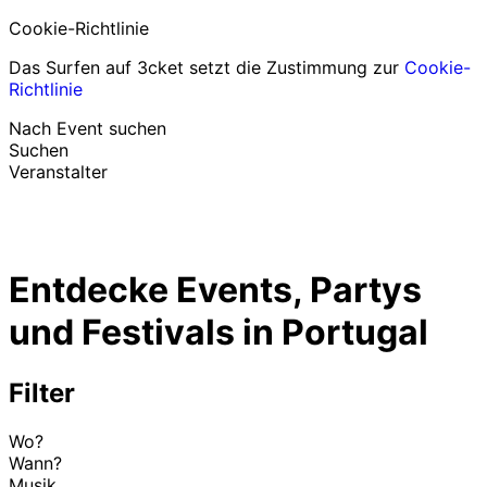
Cookie-Richtlinie
Das Surfen auf 3cket setzt die Zustimmung zur
Cookie-
Richtlinie
Nach Event suchen
Suchen
Veranstalter
Events entdecken
Deutsch
Entdecke Events, Partys
Hilfe für Teilnehmer
Ich habe mein Ticket verloren
und Festivals in Portugal
Login
Event bewerben
Filter
Wo?
Wann?
Musik