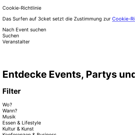
Cookie-Richtlinie
Das Surfen auf 3cket setzt die Zustimmung zur
Cookie-Ric
Nach Event suchen
Suchen
Veranstalter
Events entdecken
Deutsch
Entdecke Events, Partys und
Hilfe für Teilnehmer
Ich habe mein Ticket verloren
Login
Event bewerben
Filter
Wo?
Wann?
Musik
Essen & Lifestyle
Kultur & Kunst
Konferenzen & Business