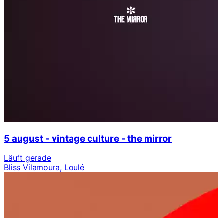
5 august - vintage culture - the mirror
Läuft gerade
Bliss Vilamoura, Loulé