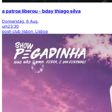
a patroa liberou - bday thiago silva
Donnerstag, 6 Aug.
um
23:30
posh club lisbon, Lisboa