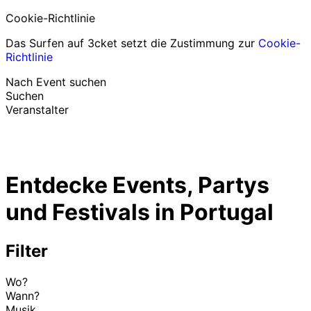
Cookie-Richtlinie
Das Surfen auf 3cket setzt die Zustimmung zur
Cookie-
Richtlinie
Nach Event suchen
Suchen
Veranstalter
Events entdecken
Deutsch
Entdecke Events, Partys
Hilfe für Teilnehmer
Ich habe mein Ticket verloren
und Festivals in Portugal
Login
Event bewerben
Filter
Wo?
Wann?
Musik