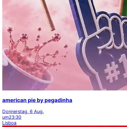
american pie by pegadinha
Donnerstag, 6 Aug.
um
23:30
Lisboa