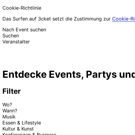
Cookie-Richtlinie
Das Surfen auf 3cket setzt die Zustimmung zur
Cookie-Ric
Nach Event suchen
Suchen
Veranstalter
Events entdecken
Deutsch
Entdecke Events, Partys und
Hilfe für Teilnehmer
Ich habe mein Ticket verloren
Login
Event bewerben
Filter
Wo?
Wann?
Musik
Essen & Lifestyle
Kultur & Kunst
Konferenzen & Business