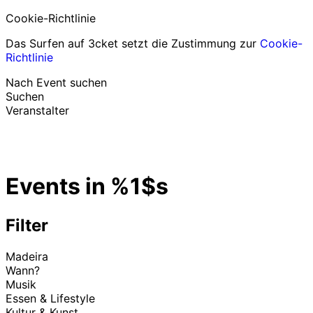
Cookie-Richtlinie
Das Surfen auf 3cket setzt die Zustimmung zur
Cookie-
Richtlinie
Nach Event suchen
Suchen
Veranstalter
Events entdecken
Deutsch
Events in %1$s
Hilfe für Teilnehmer
Ich habe mein Ticket verloren
Login
Event bewerben
Filter
Madeira
Wann?
Musik
Essen & Lifestyle
Kultur & Kunst