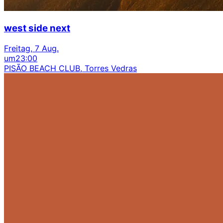
west side next
Freitag, 7 Aug.
um
23:00
PISÃO BEACH CLUB, Torres Vedras