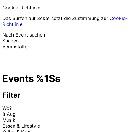
Cookie-Richtlinie
Das Surfen auf 3cket setzt die Zustimmung zur
Cookie-
Richtlinie
Nach Event suchen
Suchen
Veranstalter
Events entdecken
Deutsch
Events %1$s
Hilfe für Teilnehmer
Ich habe mein Ticket verloren
Login
Event bewerben
Filter
Wo?
8 Aug.
Musik
Essen & Lifestyle
Kultur & Kunst