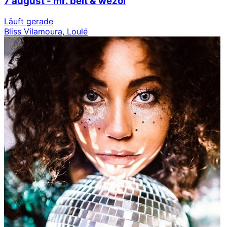
7 august - mr. belt & wezol
Läuft gerade
Bliss Vilamoura, Loulé