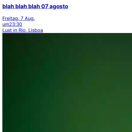
blah blah blah 07 agosto
Freitag, 7 Aug.
um
23:30
Lust in Rio, Lisboa