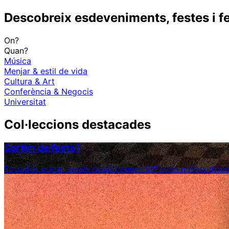
Descobreix esdeveniments, festes i fe
On?
Quan?
Música
Menjar & estil de vida
Cultura & Art
Conferència & Negocis
Universitat
Col·leccions destacades
Sortim de festa?
Entrades gratis, accés ràpid i zones VIP a les millors dis