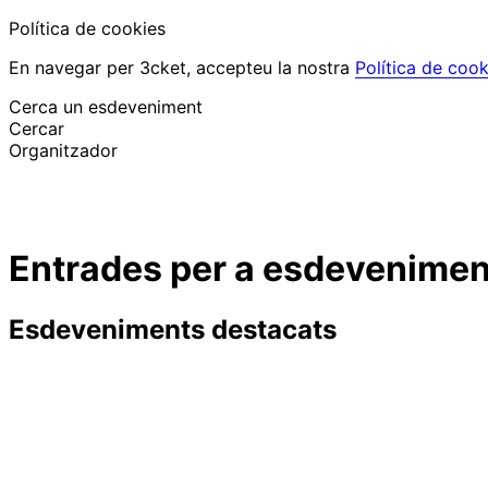
Política de cookies
En navegar per 3cket, accepteu la nostra
Política de cook
Cerca un esdeveniment
Cercar
Organitzador
Descobrir esdeveniments
Català
Entrades per a esdeveniments
Suport al participant
He perdut la meva entrada
Login
Promoure esdeveniment
Esdeveniments destacats