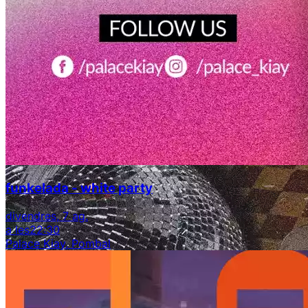
funkelada - white party
divendres, 7 ag.
a les
22:30
Palace Kiay, Pombal