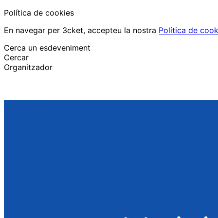
Política de cookies
En navegar per 3cket, accepteu la nostra
Política de cook
Cerca un esdeveniment
Cercar
Organitzador
Descobrir esdeveniments
Català
Suport al participant
He perdut la meva entrada
Login
Promoure esdeveniment