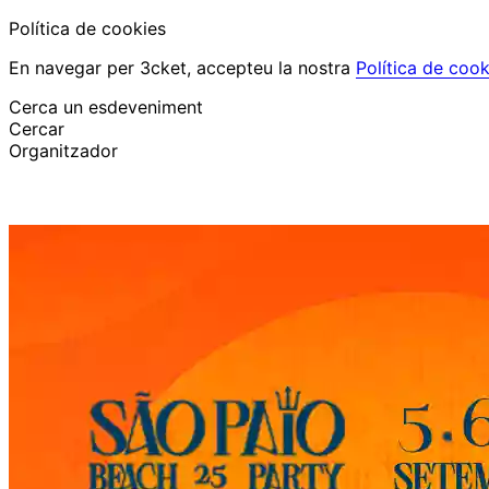
Política de cookies
En navegar per 3cket, accepteu la nostra
Política de cook
Cerca un esdeveniment
Cercar
Organitzador
Descobrir esdeveniments
Català
Suport al participant
He perdut la meva entrada
Login
Promoure esdeveniment