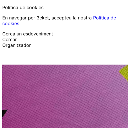
Política de cookies
En navegar per 3cket, accepteu la nostra
Política de
cookies
Cerca un esdeveniment
Cercar
Organitzador
Descobrir esdeveniments
Català
Suport al participant
He perdut la meva entrada
Login
Promoure esdeveniment