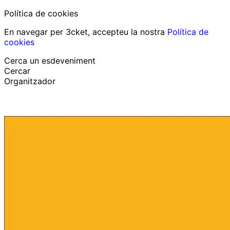
Política de cookies
En navegar per 3cket, accepteu la nostra
Política de
cookies
Cerca un esdeveniment
Cercar
Organitzador
Descobrir esdeveniments
Català
Suport al participant
He perdut la meva entrada
Login
Promoure esdeveniment