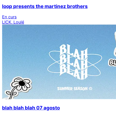
loop presents the martinez brothers
En curs
LICK, Loulé
blah blah blah 07 agosto