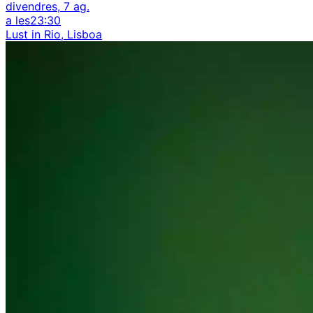
divendres, 7 ag.
a les
23:30
Lust in Rio, Lisboa