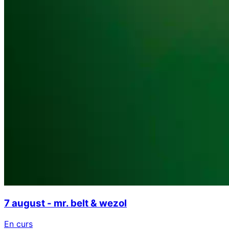
7 august - mr. belt & wezol
En curs