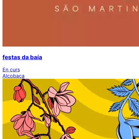
festas da baía
En curs
Alcobaça