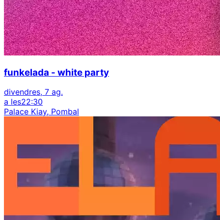
funkelada - white party
divendres, 7 ag.
a les
22:30
Palace Kiay, Pombal