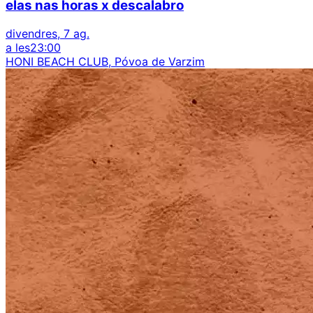
elas nas horas x descalabro
divendres, 7 ag.
a les
23:00
HONI BEACH CLUB, Póvoa de Varzim