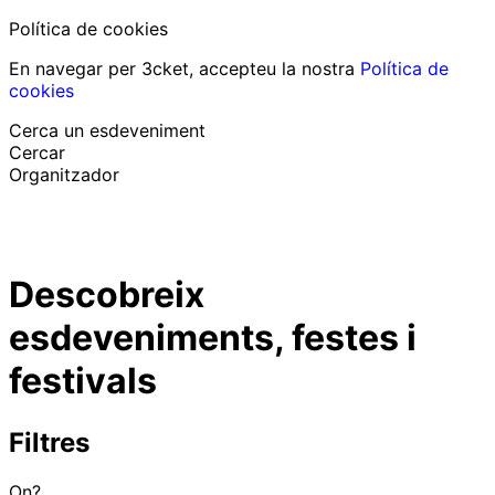
Política de cookies
En navegar per 3cket, accepteu la nostra
Política de
cookies
Cerca un esdeveniment
Cercar
Organitzador
Descobrir esdeveniments
Català
Descobreix
Suport al participant
He perdut la meva entrada
esdeveniments, festes i
Login
Promoure esdeveniment
festivals
Filtres
On?