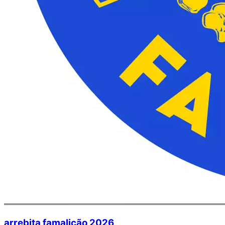
arrebita famalicão 2026