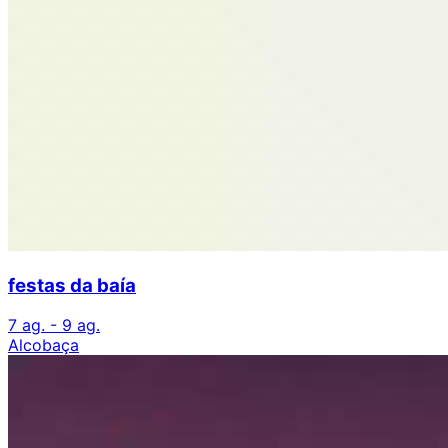
festas da baía
7 ag. - 9 ag.
Alcobaça