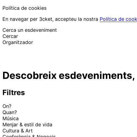
Política de cookies
En navegar per 3cket, accepteu la nostra
Política de cook
Cerca un esdeveniment
Cercar
Organitzador
Descobrir esdeveniments
Català
Descobreix esdeveniments, f
Suport al participant
He perdut la meva entrada
Login
Promoure esdeveniment
Filtres
On?
Quan?
Música
Menjar & estil de vida
Cultura & Art
Conferència & Negocis