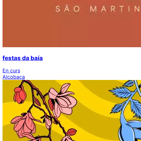
festas da baía
En curs
Alcobaça