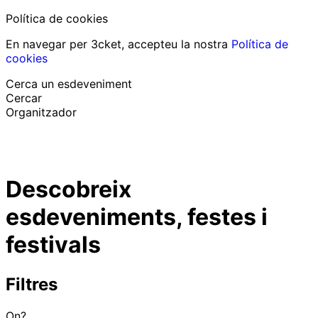
Política de cookies
En navegar per 3cket, accepteu la nostra
Política de
cookies
Cerca un esdeveniment
Cercar
Organitzador
Descobrir esdeveniments
Català
Descobreix
Suport al participant
He perdut la meva entrada
esdeveniments, festes i
Login
Promoure esdeveniment
festivals
Filtres
On?