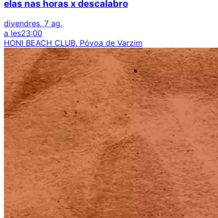
elas nas horas x descalabro
divendres, 7 ag.
a les
23:00
HONI BEACH CLUB, Póvoa de Varzim