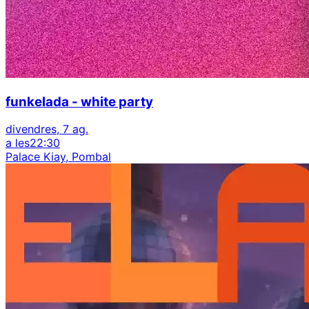
funkelada - white party
divendres, 7 ag.
a les
22:30
Palace Kiay, Pombal