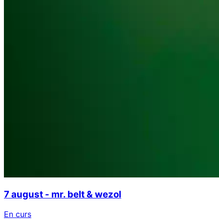
7 august - mr. belt & wezol
En curs