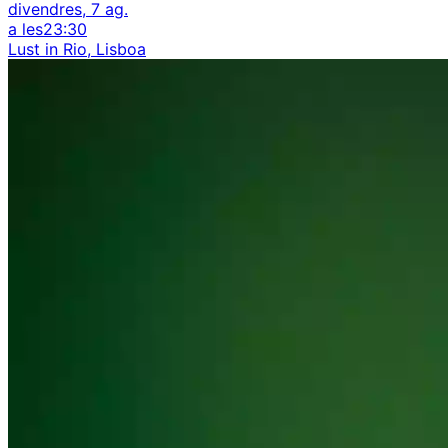
divendres, 7 ag.
a les
23:30
Lust in Rio, Lisboa