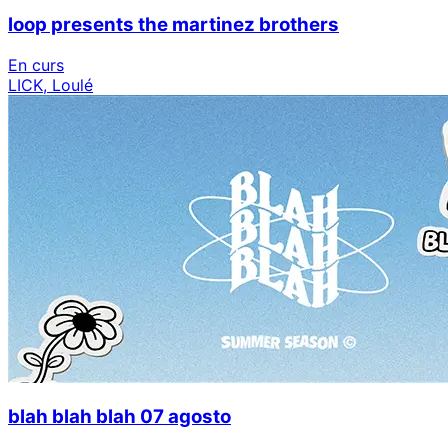
loop presents the martinez brothers
En curs
LICK, Loulé
blah blah blah 07 agosto