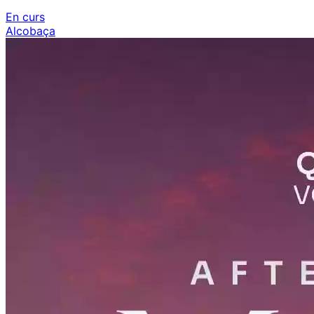
En curs
Alcobaça