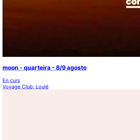
moon - quarteira - 8/9 agosto
En curs
Voyage Club, Loulé