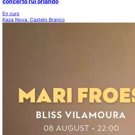
concerto rui orlando
En curs
Kaza Nova, Castelo Branco