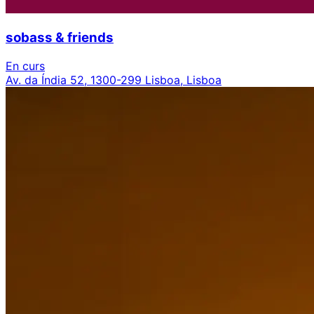
sobass & friends
En curs
Av. da Índia 52, 1300-299 Lisboa, Lisboa