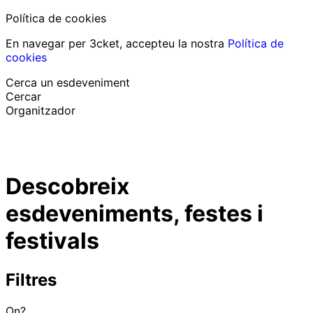
Política de cookies
En navegar per 3cket, accepteu la nostra
Política de
cookies
Cerca un esdeveniment
Cercar
Organitzador
Descobrir esdeveniments
Català
Descobreix
Suport al participant
He perdut la meva entrada
esdeveniments, festes i
Login
Promoure esdeveniment
festivals
Filtres
On?