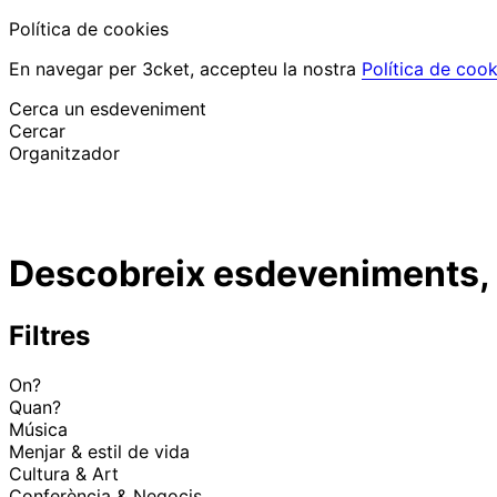
Política de cookies
En navegar per 3cket, accepteu la nostra
Política de cook
Cerca un esdeveniment
Cercar
Organitzador
Descobrir esdeveniments
Català
Descobreix esdeveniments, f
Suport al participant
He perdut la meva entrada
Login
Promoure esdeveniment
Filtres
On?
Quan?
Música
Menjar & estil de vida
Cultura & Art
Conferència & Negocis