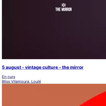
5 august - vintage culture - the mirror
En curs
Bliss Vilamoura, Loulé