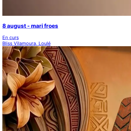
8 august - mari froes
En curs
Bliss Vilamoura, Loulé