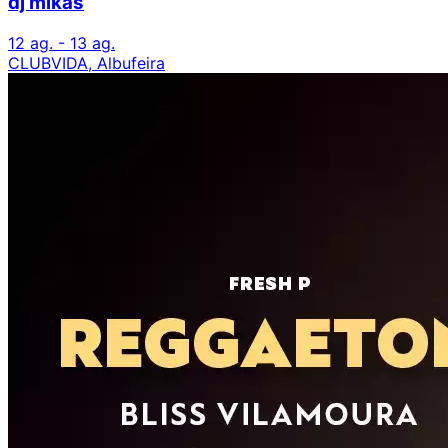
dj mikas
12 ag. - 13 ag.
CLUBVIDA, Albufeira