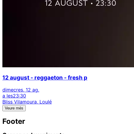
12 august - reggaeton - fresh p
dimecres, 12 ag.
a les
23:30
Bliss Vilamoura, Loulé
Veure més
Footer