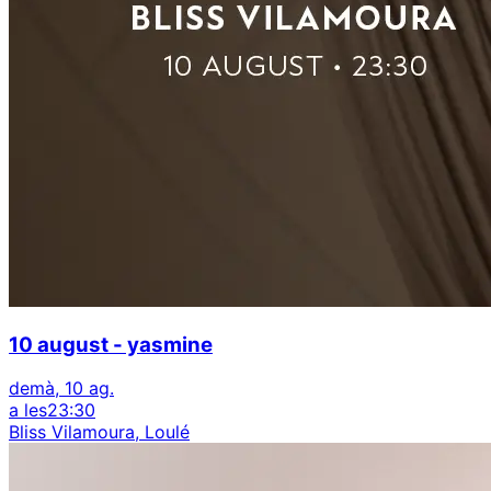
10 august - yasmine
demà, 10 ag.
a les
23:30
Bliss Vilamoura, Loulé