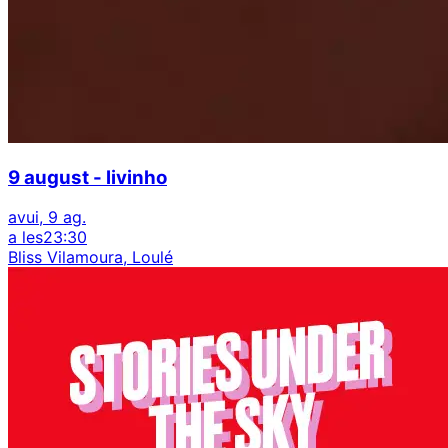
9 august - livinho
avui, 9 ag.
a les
23:30
Bliss Vilamoura, Loulé