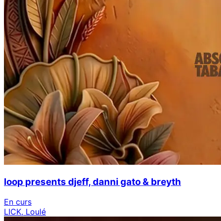
loop presents djeff, danni gato & breyth
En curs
LICK, Loulé