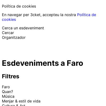
Política de cookies
En navegar per 3cket, accepteu la nostra
Política de
cookies
Cerca un esdeveniment
Cercar
Organitzador
Descobrir esdeveniments
Català
Esdeveniments a Faro
Suport al participant
He perdut la meva entrada
Login
Promoure esdeveniment
Filtres
Faro
Quan?
Música
Menjar & estil de vida
Cultura & Art