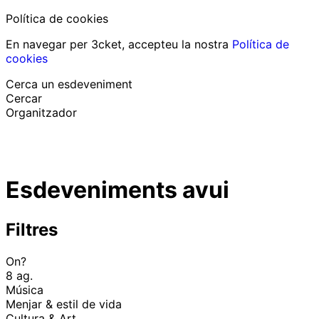
Política de cookies
En navegar per 3cket, accepteu la nostra
Política de
cookies
Cerca un esdeveniment
Cercar
Organitzador
Descobrir esdeveniments
Català
Esdeveniments avui
Suport al participant
He perdut la meva entrada
Login
Promoure esdeveniment
Filtres
On?
8 ag.
Música
Menjar & estil de vida
Cultura & Art