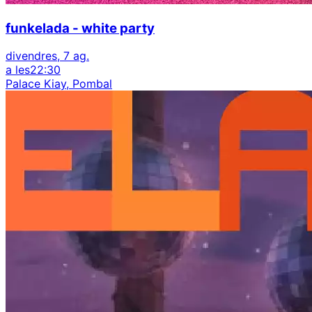
funkelada - white party
divendres, 7 ag.
a les
22:30
Palace Kiay, Pombal