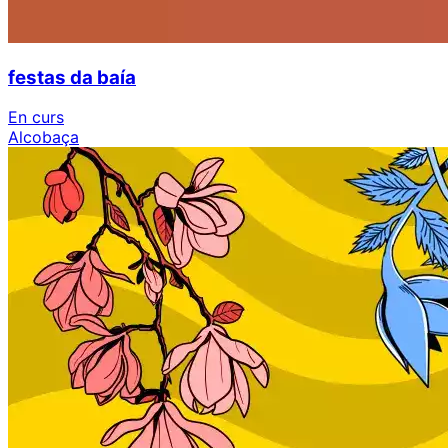
festas da baía
En curs
Alcobaça