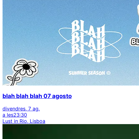
blah blah blah 07 agosto
divendres, 7 ag.
a les
23:30
Lust in Rio, Lisboa