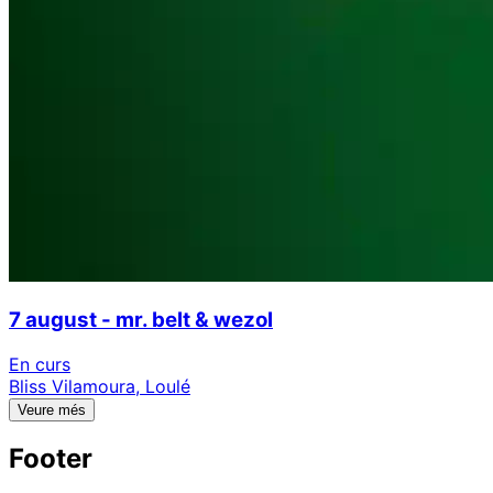
7 august - mr. belt & wezol
En curs
Bliss Vilamoura, Loulé
Veure més
Footer