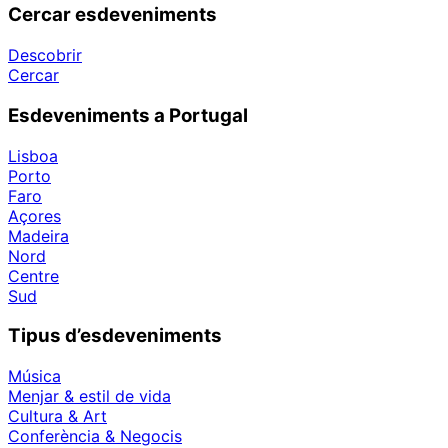
Cercar esdeveniments
Descobrir
Cercar
Esdeveniments a Portugal
Lisboa
Porto
Faro
Açores
Madeira
Nord
Centre
Sud
Tipus d’esdeveniments
Música
Menjar & estil de vida
Cultura & Art
Conferència & Negocis